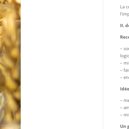
La c
l’im
II. 
Rec
– so
logi
– mi
– fa
– en
Idé
– me
– am
– mi
Un 