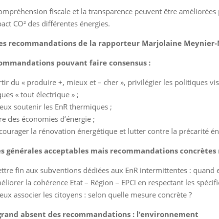
ompréhension fiscale et la transparence peuvent être améliorées p
pact CO² des différentes énergies.
des recommandations de la rapporteur Marjolaine Meynier-Mi
ommandations pouvant faire consensus :
rtir du « produire +, mieux et – cher », privilégier les politiques 
ques « tout électrique » ;
eux soutenir les EnR thermiques ;
ire des économies d’énergie ;
courager la rénovation énergétique et lutter contre la précarité é
es générales acceptables mais recommandations concrètes 
ttre fin aux subventions dédiées aux EnR intermittentes : quand
éliorer la cohérence Etat – Région – EPCI en respectant les spécifi
eux associer les citoyens : selon quelle mesure concrète ?
grand absent des recommandations : l’environnement