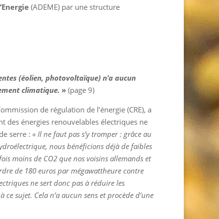
’Energie
(ADEME) par une structure
tentes (éolien, photovoltaïque) n’a aucun
fement climatique.
»
(page 9)
Commission de régulation de l’énergie (CRE), a
nt des énergies renouvelables électriques ne
de serre : «
Il ne faut pas s’y tromper : grâce au
droélectrique, nous bénéficions déjà de faibles
x fois moins de CO2 que nos voisins allemands et
l’ordre de 180 euros par mégawattheure contre
ctriques ne sert donc pas à réduire les
à ce sujet. Cela n’a aucun sens et procède d’une