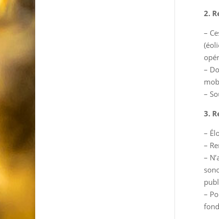
2. R
– Ce
(éol
opér
– Do
mobi
– So
3. R
– Él
– Re
– N’
sono
publ
– Po
fond