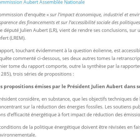
ommission d’enquête «
sur l’impact économique, industriel et envi
sparence des financements et sur l’accessibilité sociale des politique
le député Julien Aubert (LR), vient de rendre ses conclusions, sur
efert (LREM).
apport, touchant évidemment à la question éolienne, est accessib
quête commenté ci-dessous, ses deux autres tomes la retranscrip
ier tome du rapport comporte, outre la synthèse par la rapporte
 285), trois séries de propositions :
es propositions émises par le Président Julien Aubert dans s
résident considère, en substance, que les objectifs techniques de 
oncentrant sur la réduction des énergies fossiles. Les soutiens publ
ons d’efficacité énergétique à fort impact de réduction des émissi
conditions de la politique énergétique doivent être révisées en fai
nvironnementale.