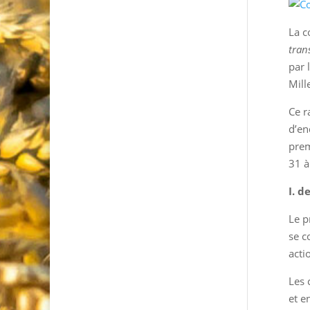
La c
tran
par 
Mill
Ce r
d’en
prem
31 à
I. d
Le p
se c
acti
Les 
et e