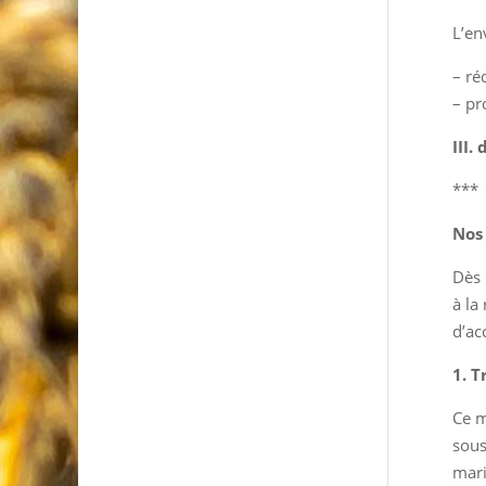
L’en
– ré
– pro
III.
***
Nos
Dès 
à la
d’ac
1. T
Ce m
sous
mari