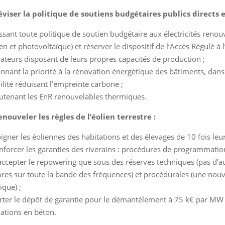
éviser la politique de soutiens budgétaires publics directs e
ssant toute politique de soutien budgétaire aux électricités renou
ien et photovoltaïque) et réserver le dispositif de l’Accès Régulé à
ateurs disposant de leurs propres capacités de production ;
nnant la priorité à la rénovation énergétique des bâtiments, dans
lité réduisant l’empreinte carbone ;
utenant les EnR renouvelables thermiques.
enouveler les règles de l’éolien terrestre :
oigner les éoliennes des habitations et des élevages de 10 fois leu
nforcer les garanties des riverains : procédures de programmation 
accepter le repowering que sous des réserves techniques (pas d’
res sur toute la bande des fréquences) et procédurales (une nouv
ique) ;
rter le dépôt de garantie pour le démantèlement à 75 k€ par MW i
ations en béton.