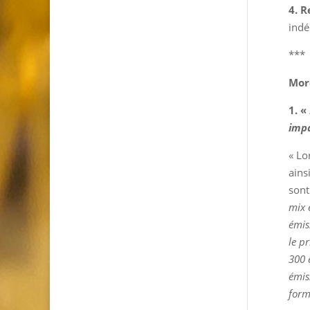
4. R
indé
***
Mor
1. «
impa
« Lo
ains
sont
mix 
émis
le p
300 
émis
form