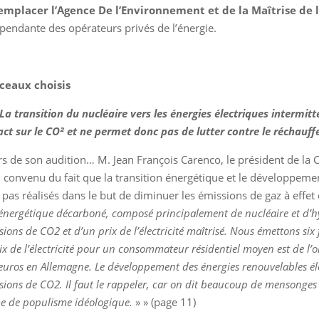
emplacer l’Agence De l’Environnement et de la Maîtrise de l
pendante des opérateurs privés de l’énergie.
ceaux choisis
La transition du nucléaire vers les énergies électriques intermit
ct sur le CO² et ne permet donc pas de lutter contre le réchauf
rs de son audition… M. Jean François Carenco, le président de la 
i convenu du fait que la transition énergétique et le développeme
 pas réalisés dans le but de diminuer les émissions de gaz à effet 
énergétique décarboné, composé principalement de nucléaire et d’hy
sions de CO2 et d’un prix de l’électricité maîtrisé. Nous émettons si
rix de l’électricité pour un consommateur résidentiel moyen est de 
euros en Allemagne. Le développement des énergies renouvelables éle
sions de CO2. Il faut le rappeler, car on dit beaucoup de mensonges 
e de populisme idéologique.
» » (page 11)