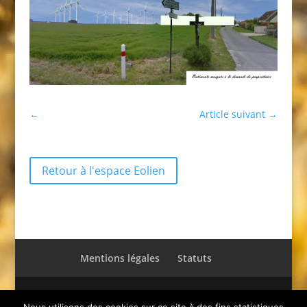
←
Article suivant
→
Retour à l'espace Eolien
Mentions légales
Statuts
© Pro-T-Gâtinais 2021 - Tous droits réservés.