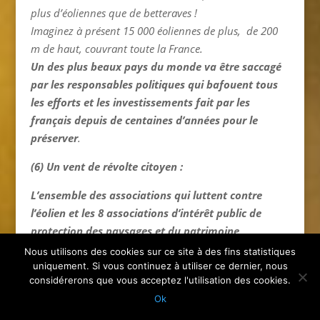
plus d’éoliennes que de betteraves !
Imaginez à présent 15 000 éoliennes de plus, de 200
m de haut, couvrant toute la France.
Un des plus beaux pays du monde va être saccagé
par les responsables politiques qui bafouent tous
les efforts et les investissements fait par les
français depuis de centaines d’années pour le
préserver
.
(6) Un vent de révolte citoyen :
L’ensemble des associations qui luttent contre
l’éolien et les 8 associations d’intérêt public de
protection des paysages et du patrimoine
n’accepteront pas un tel massacre.
Nous utilisons des cookies sur ce site à des fins statistiques
(Demeure Historique, Fédération Environnement
uniquement. Si vous continuez à utiliser ce dernier, nous
considérerons que vous acceptez l'utilisation des cookies.
Durable, Vent de Colère, Sauvegarde de l’Art
Ok
Français, Sites & Monuments, Vieilles Maison de